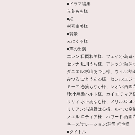
■ドラマ編集
立花もも様
■絵
村喜由美様
■背景
みにくる様
■声の出演
エレン:日岡和美様、フェイ:小鳥遊
セレナ:凪川うお様、アレック:熱深せ
ダニエル:杉山あつし様、ウィル:熱
みつる:ごとうあゆ様、セシル:ユジ
ミーア:恋摘もなか様、レオン:西園寺
玲:小鳥遊ハルト様、カイ:ロティア様
リリィ:氷上あゆむ様、メリル:Oto
リリアン:与謝野はる様、ルイス:空
ノエル:ロティア様、ハワード:西園
キース/ナレーション:荘司 哲也様
■タイトル