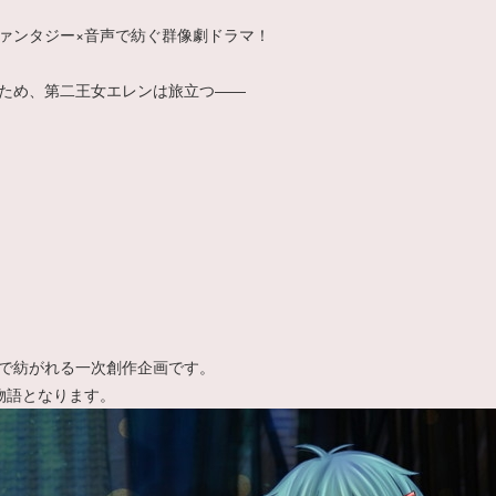
ァンタジー×音声で紡ぐ群像劇ドラマ！
ため、第二王女エレンは旅立つ――
で紡がれる一次創作企画です。
物語となります。