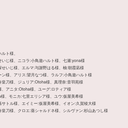
ハルト様、
いじ様、ニコラ:小鳥遊ハルト様、七瀬:yona様
深せいじ様、エルマ:与謝野はる様、柚:朝霞凪様
ーン様、アリス:望月なつ様、ラルフ:小鳥遊ハルト様
皇刀様、ジュリア:Otoha様、真理奈:音羽苑様
、アニタ:Otoha様、ユーグ:ロティア様
ha様、モニカ:七里エリシア様、ユウ:仮屋美希様
孫サトル様、エイミー:仮屋美希様、イオン:久賀稜大様
寺皇刀様、クロエ:葵シャルドネ様、シルヴァン:杉山あつし様