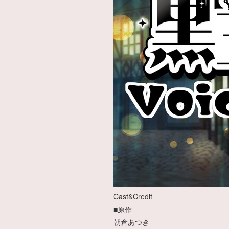
Cast&Credit
■原作
朝倉あつき