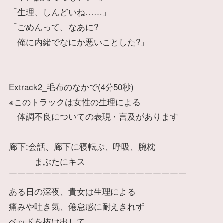
「生理、しんどいね……」
「ごめんって、なあに?
俺に内緒でなにか悪いことした?」
Extrack2_毛布のなかで(4分50秒)
※このトラックは女性の生理による
体調不良についての表現・言及があります
_____________________
廊下:会話、廊下に寝転ぶ、呼吸、腕枕
まぶたにキス
￣￣￣￣￣￣￣￣￣￣￣￣￣￣￣￣￣￣￣￣￣
ある日の深夜、貴女は生理による
痛みや吐き気、倦怠感に耐えきれず
ベッドを抜け出して、