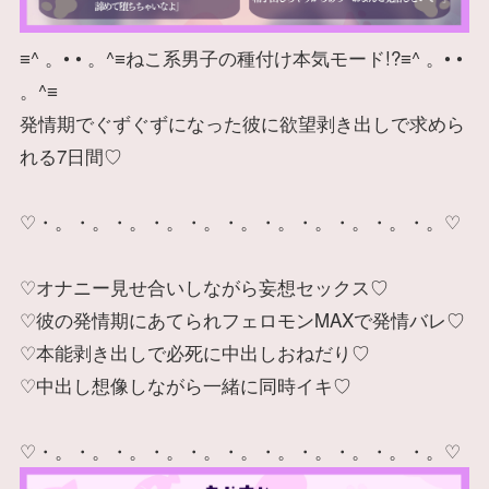
≡^ 。• • 。^≡ねこ系男子の種付け本気モード!?≡^ 。• •
。^≡
発情期でぐずぐずになった彼に欲望剥き出しで求めら
れる7日間♡
♡・。・。・。・。・。・。・。・。・。・。・。♡
♡オナニー見せ合いしながら妄想セックス♡
♡彼の発情期にあてられフェロモンMAXで発情バレ♡
♡本能剥き出しで必死に中出しおねだり♡
♡中出し想像しながら一緒に同時イキ♡
♡・。・。・。・。・。・。・。・。・。・。・。♡