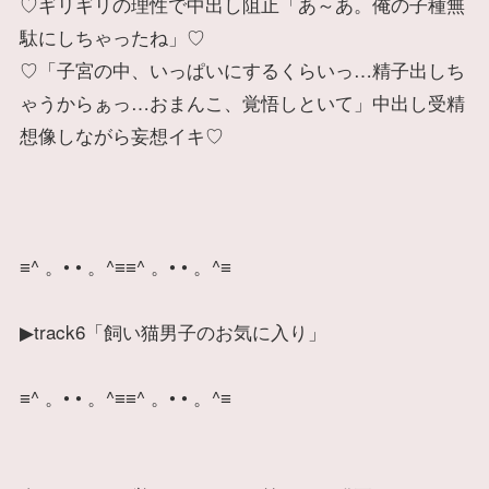
♡ギリギリの理性で中出し阻止「あ～あ。俺の子種無
駄にしちゃったね」♡
♡「子宮の中、いっぱいにするくらいっ…精子出しち
ゃうからぁっ…おまんこ、覚悟しといて」中出し受精
想像しながら妄想イキ♡
≡^ 。• • 。^≡≡^ 。• • 。^≡
▶track6「飼い猫男子のお気に入り」
≡^ 。• • 。^≡≡^ 。• • 。^≡