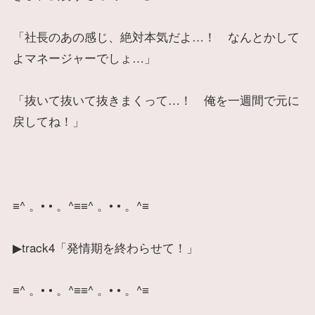
「社長のあの感じ、絶対本気だよ…！ なんとかして
よマネージャーでしょ…」
「抜いて抜いて抜きまくって…！ 俺を一週間で元に
戻してね！」
≡^ 。• • 。^≡≡^ 。• • 。^≡
▶track4「発情期を終わらせて！」
≡^ 。• • 。^≡≡^ 。• • 。^≡