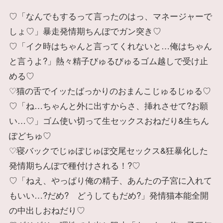
♡「なんでもするって言ったのはっ、マネージャーで
しょ♡」暴走発情期ちんぽでガン突き♡
♡「イク時はちゃんと言ってくれないと…俺はちゃん
と言うよ?」熱々精子びゅるびゅるゴム越しで受け止
める♡
♡猫の舌でイッたばっかりのおまんこじゅるじゅる♡
♡「ね…ちゃんと外に出すからさ、挿れさせて?お願
い…♡」ゴム使い切って生セックスおねだり&生ちん
ぽどちゅ♡
♡寝バックでじゅぽじゅぽ交尾セックス&狂暴化した
発情期ちんぽで種付けされる！?♡
♡「ねえ、やっぱり俺の精子、あんたの子宮に入れて
もいい…?だめ? どうしてもだめ?」発情猫本能全開
の中出しおねだり♡