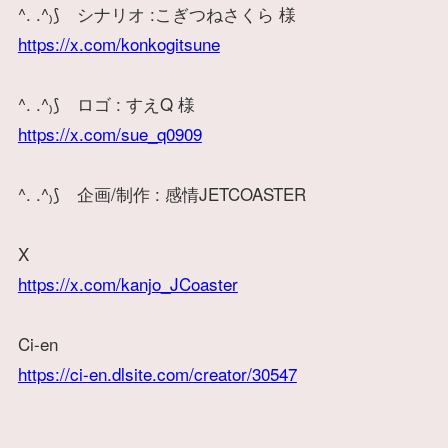
^. .^₎⟆ シナリオ :こぎつねさくら 様
https://x.com/konkogitsune
^. .^₎⟆ ロゴ : すえQ 様
https://x.com/sue_q0909
^. .^₎⟆ 企画/制作 : 感情JETCOASTER
X
https://x.com/kanjo_JCoaster
Ci-en
https://ci-en.dlsite.com/creator/30547