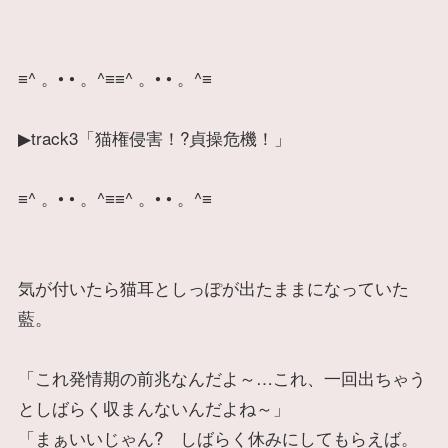
≡^ 。• • 。^≡≡^ 。• • 。^≡
▶track3「猫権侵害！?貞操危機！」
≡^ 。• • 。^≡≡^ 。• • 。^≡
気が付いたら猫耳としっぽが出たままになっていた
藍。
「これ発情期の前兆なんだよ～…これ、一回出ちゃう
としばらく収まんないんだよね～」
「まぁいいじゃん? しばらく休みにしてもらえば。