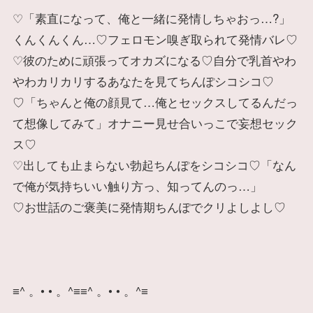
♡「素直になって、俺と一緒に発情しちゃおっ…?」
くんくんくん…♡フェロモン嗅ぎ取られて発情バレ♡
♡彼のために頑張ってオカズになる♡自分で乳首やわ
やわカリカリするあなたを見てちんぽシコシコ♡
♡「ちゃんと俺の顔見て…俺とセックスしてるんだっ
て想像してみて」オナニー見せ合いっこで妄想セック
ス♡
♡出しても止まらない勃起ちんぽをシコシコ♡「なん
で俺が気持ちいい触り方っ、知ってんのっ…」
♡お世話のご褒美に発情期ちんぽでクリよしよし♡
≡^ 。• • 。^≡≡^ 。• • 。^≡