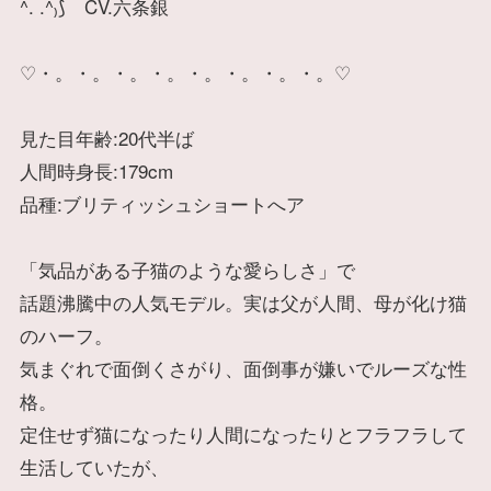
^. .^₎⟆ CV.六条銀
♡・。・。・。・。・。・。・。・。♡
見た目年齢:20代半ば
人間時身長:179cm
品種:ブリティッシュショートへア
「気品がある子猫のような愛らしさ」で
話題沸騰中の人気モデル。実は父が人間、母が化け猫
のハーフ。
気まぐれで面倒くさがり、面倒事が嫌いでルーズな性
格。
定住せず猫になったり人間になったりとフラフラして
生活していたが、