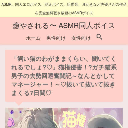
ASMR、同人エロボイス、萌えボイス、咀嚼音、耳かきなど声優さんの作品
を完全無料聴き放題のASMRボイス
癒やされる〜 ASMR同人ボイス
ホーム
男性向け
女性向け
「飼い猫のわがままくらい、聞いてく
れるでしょ?♡」猫権侵害！?ガチ猫系
男子の去勢回避奮闘記～なんとかして
マネージャー！～♡抜いて抜いて抜き
まくる7日間♡