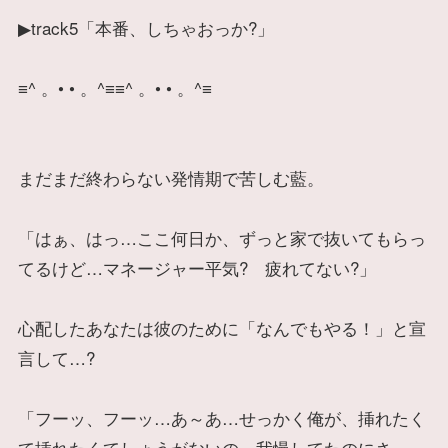
▶track5「本番、しちゃおっか?」
≡^ 。• • 。^≡≡^ 。• • 。^≡
まだまだ終わらない発情期で苦しむ藍。
「はぁ、はっ…ここ何日か、ずっと家で抜いてもらっ
てるけど…マネージャー平気? 疲れてない?」
心配したあなたは彼のために「なんでもやる！」と宣
言して…?
「フーッ、フーッ…あ～あ…せっかく俺が、挿れたく
て挿れたくてしょうがないの、我慢してたのにさ