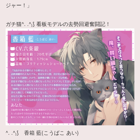
ジャー！」
ガチ猫^. .^₎⟆ 看板モデルの去勢回避奮闘記！
^. .^₎⟆ 香箱 藍(こうばこ あい)